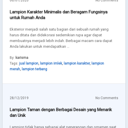
06/01/2020
No Comments
Lampion Karakter Minimalis dan Beragam Fungsinya
untuk Rumah Anda
Eksterior menjadi salah satu bagian dari sebuah rumah yang
harus ditata dan didekorasi sedemikian rupa agar dapat
membuatnya menjadi lebih indah. Berbagai macam cara dapat
Anda lakukan untuk mendapatkan …
By:
karisma
Tags:
jual lampion
,
lampion imlek
,
lampion karakter
,
lampion
merah
,
lampion terbang
28/12/2019
No Comments
Lampion Taman dengan Berbagai Desain yang Menarik
dan Unik
Lampion tidak hanya sebagai alat penerangan dan ornamen saat