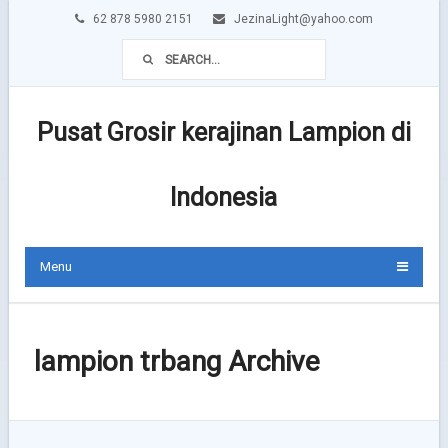
62 878 5980 2151
JezinaLight@yahoo.com
Pusat Grosir kerajinan Lampion di
Indonesia
Menu
lampion trbang Archive