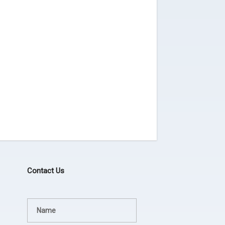
Contact Us
Terima kasih JEZINA LIGHT
agadsga weg aerg rag
lampion sesuai permintaan
- dsgfad
dan jadwal pengiriman tepat.