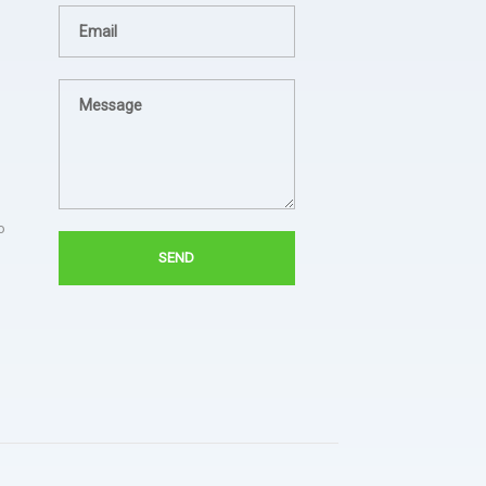
- Hotel Horison
Sukses untuk jezina light
berkali kali kami pesan
semua hasilnya bagus. Ada
troble langsung kirim tim
untuk perbaiki.
o
- Bapak Aries BPSDM