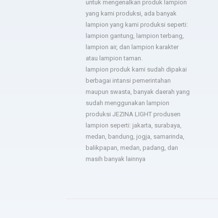
untuk mengenalkan produk lampion
yang kami produksi, ada banyak
- Hotel Horison
lampion yang kami produksi seperti:
lampion gantung, lampion terbang,
lampion air, dan lampion karakter
Sukses untuk jezina light
berkali kali kami pesan
atau lampion taman.
semua hasilnya bagus. Ada
lampion produk kami sudah dipakai
troble langsung kirim tim
berbagai intansi pemerintahan
untuk perbaiki.
maupun swasta, banyak daerah yang
- Bapak Aries BPSDM
sudah menggunakan lampion
produksi JEZINA LIGHT produsen
lampion seperti: jakarta, surabaya,
medan, bandung, jogja, samarinda,
balikpapan, medan, padang, dan
masih banyak lainnya