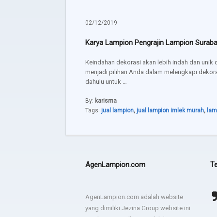
02/12/2019
Karya Lampion Pengrajin Lampion Surab
Keindahan dekorasi akan lebih indah dan unik
menjadi pilihan Anda dalam melengkapi dekora
dahulu untuk …
By:
karisma
Tags:
jual lampion
,
jual lampion imlek murah
,
lam
AgenLampion.com
Te
Terima kasih JEZINA LIGHT
agadsga weg aerg rag
AgenLampion.com adalah website
lampion sesuai permintaan
yang dimiliki Jezina Group website ini
- dsgfad
dan jadwal pengiriman tepat.