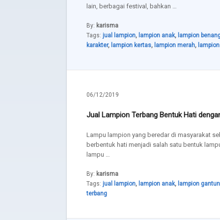
lain, berbagai festival, bahkan …
By:
karisma
Tags:
jual lampion
,
lampion anak
,
lampion benan
karakter
,
lampion kertas
,
lampion merah
,
lampion
06/12/2019
Jual Lampion Terbang Bentuk Hati deng
Lampu lampion yang beredar di masyarakat se
berbentuk hati menjadi salah satu bentuk lam
lampu …
By:
karisma
Tags:
jual lampion
,
lampion anak
,
lampion gantu
terbang