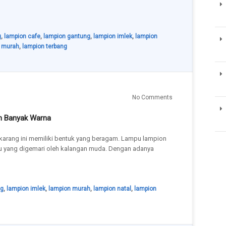
g
,
lampion cafe
,
lampion gantung
,
lampion imlek
,
lampion
 murah
,
lampion terbang
No Comments
an Banyak Warna
karang ini memiliki bentuk yang beragam. Lampu lampion
pu yang digemari oleh kalangan muda. Dengan adanya
ng
,
lampion imlek
,
lampion murah
,
lampion natal
,
lampion