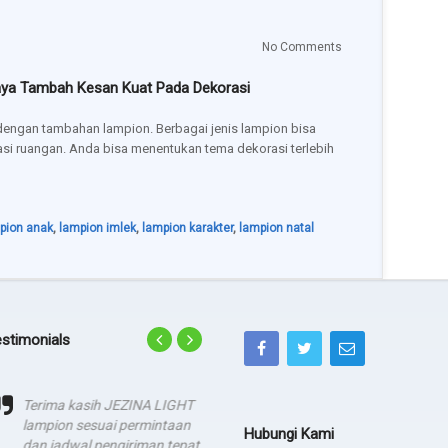
No Comments
aya Tambah Kesan Kuat Pada Dekorasi
 dengan tambahan lampion. Berbagai jenis lampion bisa
si ruangan. Anda bisa menentukan tema dekorasi terlebih
pion anak
,
lampion imlek
,
lampion karakter
,
lampion natal
stimonials
Terima kasih JEZINA LIGHT
agadsga weg aerg rag
lampion sesuai permintaan
Hubungi Kami
- dsgfad
dan jadwal pengiriman tepat.