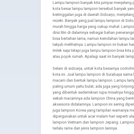
Lampu lampion banyak kita jumpai menjelang per
kota besar lampu lampion tersebut banyak yang
kietinggalan juga di daerah Sidoarjo, menjelan
rezeki. Banyak yang jual lampu lampion di Sid
murah hingga harga yang cukup mahal. Lampio
diisi lilin di dalamnya sebagai bahan penera
bisa bertahan lama, namun keindahan lampu 
takjub melihatnya. Lampu lampion ini bukan h
Imlek saja tetapi juga lampu lampion bisa kita
atau pojok rumah. Apalagi saat ini banyak lam
Selain di sidoarja, untuk kota besarnya contoh
kota ini. Jual lampu lampion di Surabaya sama
macam dan bentuk lampu lampion. Lampu lampi
paling umum yaitu bulat, ada juga yang lonjong
yang dibentuk sedemikian rupa misalnya hingg
sekali macamnya ada lampion China yang bentu
aksesoris didalamnya. Lampion ini sering dip
juga lampion Korea yang tampilan warnanya me
dipergunakan untuk acar malam hari seperti u
lampion Vietnam dan lampion Jepang. Lampion 
terlalu rame dari jenis lampion lainnya.