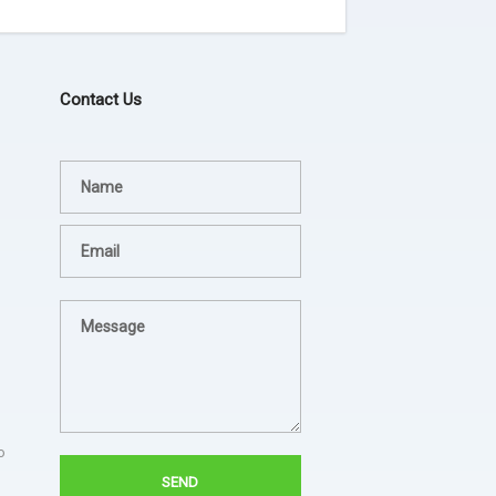
Contact Us
Terima kasih JEZINA LIGHT
agadsga weg aerg rag
lampion sesuai permintaan
- dsgfad
dan jadwal pengiriman tepat.
- Hotel Horison
Sukses untuk jezina light
berkali kali kami pesan
semua hasilnya bagus. Ada
troble langsung kirim tim
untuk perbaiki.
o
- Bapak Aries BPSDM