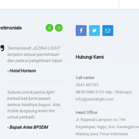
stimonials
Terima kasih JEZINA LIGHT
agadsga weg aerg rag
lampion sesuai permintaan
Hubungi Kami
- dsgfad
dan jadwal pengiriman tepat.
- Hotel Horison
Call center
0341 467735
Sukses untuk jezina light
0878-5980-2151 telp / Watsapp
berkali kali kami pesan
info@jezinalight.com
semua hasilnya bagus. Ada
troble langsung kirim tim
Head Office
untuk perbaiki.
Jl. Rajawali Lampion no.199
Kagrengan, Ngijo, Kec. Karangplos
- Bapak Aries BPSDM
Malang jawa Timur Indonesia