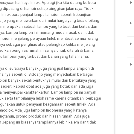
ayaan hari raya Imlek. Apalagi jika kita datang ke kota-
 dipasang di hampir setiap pinggiran jalan raya. Tidak
g Imlek para penjual lampu lampion seperti kebanjiran
oarjo yang menawarkan dari mulai harga yang bisa dibilang
n merupakan sebuah lampu yang terbuat dari kertas dan
ngnya. Lampu lampion ini memang mudah rusak dan tidak
lampion menjelang perayaan Imlek membuat semua orang
anya sebagai penghias atau pelengkap ketika menjelang
 jadikan penghias rumah misalnya untuk ditaruh di kamar
pu lampion yang terbuat dari bahan yang tahan lama.
nya di surabaya banyak juga yang jual lampu lampion di
 halnya seperti di Sidoarjo yang menyediakan berbagai
on banyak sekali bentuknya mulai dari bentuknya yang
 seperti kapsul obat ada juga yang kotak dan ada juga
a menyerupai karakter kartun. Lampu lampion ini banyak
k serta tampilannya lebih rame karena ditambahi berbagai
ergunakan untuk perayaan keagamaan seperti Imlek. Ada
ncolok. Ada juga lampion Indonesia yang katanya
langtahun, promo produk dan hiasan rumah. Ada juga
Jepang ini biasanya tampilannya lebih kalem dan tidak