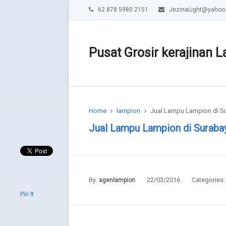
62 878 5980 2151
JezinaLight@yahoo
Pusat Grosir kerajinan L
Home
lampion
Jual Lampu Lampion di Su
Jual Lampu Lampion di Surabay
By:
22/03/2016
Categories
agenlampion
Pin It