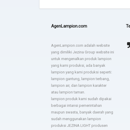
AgenLampion.com
Te
Terima kasih JEZINA LIGHT
agadsga weg aerg rag
AgenLampion.com adalah website
lampion sesuai permintaan
yang dimiliki Jezina Group website ini
- dsgfad
dan jadwal pengiriman tepat.
untuk mengenalkan produk lampion
yang kami produksi, ada banyak
- Hotel Horison
lampion yang kami produksi seperti:
lampion gantung, lampion terbang,
lampion air, dan lampion karakter
Sukses untuk jezina light
berkali kali kami pesan
atau lampion taman.
semua hasilnya bagus. Ada
lampion produk kami sudah dipakai
troble langsung kirim tim
berbagai intansi pemerintahan
untuk perbaiki.
maupun swasta, banyak daerah yang
- Bapak Aries BPSDM
sudah menggunakan lampion
produksi JEZINA LIGHT produsen