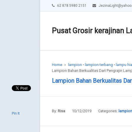
62 878 5980 2151
JezinaLight@yahoo
Pusat Grosir kerajinan L
Home
lampion
lampion terbang
lampu hi
•
•
Lampion Bahan Berkualitas Dari Pengrajin Lam
Lampion Bahan Berkualitas Dar
By:
10/12/2019
Categories:
lampio
Risa
Pin It