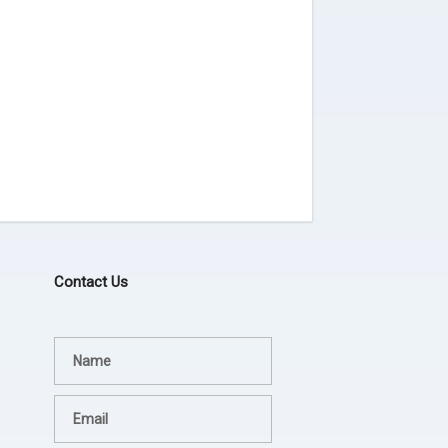
Contact Us
Terima kasih JEZINA LIGHT
agadsga weg aerg rag
lampion sesuai permintaan
- dsgfad
dan jadwal pengiriman tepat.
- Hotel Horison