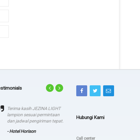
stimonials
Terima kasih JEZINA LIGHT
agadsga weg aerg rag
lampion sesuai permintaan
Hubungi Kami
- dsgfad
dan jadwal pengiriman tepat.
- Hotel Horison
Call center