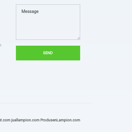
Sukses untuk jezina light
berkali kali kami pesan
semua hasilnya bagus. Ada
troble langsung kirim tim
untuk perbaiki.
o
- Bapak Aries BPSDM
ht.com
juallampion.com
ProdusenLampion.com