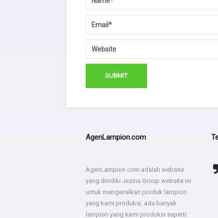
AgenLampion.com
Te
Terima kasih JEZINA LIGHT
agadsga weg aerg rag
AgenLampion.com adalah website
lampion sesuai permintaan
yang dimiliki Jezina Group website ini
- dsgfad
dan jadwal pengiriman tepat.
untuk mengenalkan produk lampion
yang kami produksi, ada banyak
- Hotel Horison
lampion yang kami produksi seperti: