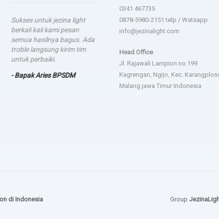
0341 467735
Sukses untuk jezina light
0878-5980-2151 telp / Watsapp
berkali kali kami pesan
info@jezinalight.com
semua hasilnya bagus. Ada
troble langsung kirim tim
Head Office
untuk perbaiki.
Jl. Rajawali Lampion no.199
Kagrengan, Ngijo, Kec. Karangplos
- Bapak Aries BPSDM
Malang jawa Timur Indonesia
on di Indonesia
Group
JezinaLig