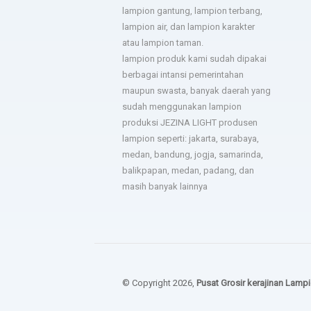
lampion gantung, lampion terbang,
lampion air, dan lampion karakter
Sukses untuk jezina light
berkali kali kami pesan
atau lampion taman.
semua hasilnya bagus. Ada
lampion produk kami sudah dipakai
troble langsung kirim tim
berbagai intansi pemerintahan
untuk perbaiki.
maupun swasta, banyak daerah yang
- Bapak Aries BPSDM
sudah menggunakan lampion
produksi JEZINA LIGHT produsen
lampion seperti: jakarta, surabaya,
medan, bandung, jogja, samarinda,
balikpapan, medan, padang, dan
masih banyak lainnya
© Copyright 2026,
Pusat Grosir kerajinan Lampi