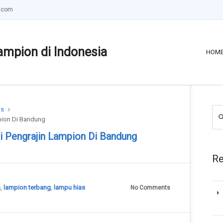
.com
ampion di Indonesia
HOM
as
pion Di Bandung
i Pengrajin Lampion Di Bandung
Re
n
,
lampion terbang
,
lampu hias
No Comments