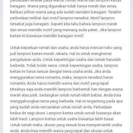
perbedaan terletak pada warna. Pilihan warna dari lampion kertas
beragam. Warna yang digunakan tidak hanya merah dan emas.
Bahkan pilihan warna yang ada sudah semakin beragam. Terakhir
perbedaan terlihat dari motif lampion tersebut. Motif lampion
tersebut juga beragam. Seperti kita tahu bahwa lampion merah
dan emas memiliki motif yang memang suda paten. Jika lampion
kertas ini biasanya memiliki beragam motif.
Untuk keperluan rumah dan usaha, anda harus mencari toko yang
jual lampion kertas murah Jakarta. Hal ini untuk menghemat
pengeluaran anda. Untuk kepentingan usaha dan rumah haruslah
berbeda. Tidak boleh sama. Untuk kepentingan usaha, lampion
kertas ini harus sesuai dengan tema usaha anda. Jika anda
menggunakan tema romantis, maka, lampion tersebut harus
romantis. Anda harus memilih warna dan motif yang tepat.
Misalnya saja anda memilih lampion berbentuk hati dengan warna
merah atau pink. Sedangkan untuk rumah lebih bebas. Anda bisa
menggabungkan tema yang berbeda. Hal ini tergantung pada apa
yang sudah anda rencanakan untuk rumah anda. Perbedaan
kedua dri segi ukura. Lampion kertas untuk rumah biasanya akan
lebih kecil. Lampion kertas untuk usaha biasanya lebih besar.
Untuk rumah maka, ukuran yang sesuai bisa mempercantik usaha
anda. Anda bisa memilih warna yang tepat dan ukuran untuk