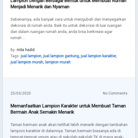
Lampion Dengan Berbagai Bentuk untuk Membuat Rumah
Menjadi Menarik dan Nyaman
Sebenarnya, ada banyak cara untuk mengubah dan menyegarkan
dekorasi di rumah anda. Baik itu untuk dekorasi di luar ruangan
dan dalam ruangan rumah anda, anda bisa berkreasi agar
rumah …
By:
mila hadid
Tags:
jual lampion
,
jual lampion gantung
,
jual lampion karakter
,
jual lampion murah
,
lampion murah
25/03/2020
No Comments
Memanfaatkan Lampion Karakter untuk Membuat Taman
Bermain Anak Semakin Menarik
Taman bermain anak akan terlihat lebih menarik dengan tambahan
lampion karakter di dalamnya. Taman bermain biasanya ada di
tempat-tempat umum atau di sekolah-sekolah TK di mana anak-