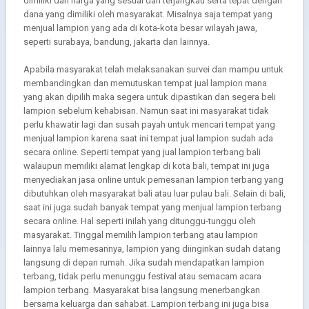
dimiliki dan harga yang sesuai dan terjangkau serta tepat dengan
dana yang dimiliki oleh masyarakat. Misalnya saja tempat yang
menjual lampion yang ada di kota-kota besar wilayah jawa,
seperti surabaya, bandung, jakarta dan lainnya.
Apabila masyarakat telah melaksanakan survei dan mampu untuk
membandingkan dan memutuskan tempat jual lampion mana
yang akan dipilih maka segera untuk dipastikan dan segera beli
lampion sebelum kehabisan. Namun saat ini masyarakat tidak
perlu khawatir lagi dan susah payah untuk mencari tempat yang
menjual lampion karena saat ini tempat jual lampion sudah ada
secara online. Seperti tempat yang jual lampion terbang bali
walaupun memiliki alamat lengkap di kota bali, tempat ini juga
menyediakan jasa online untuk pemesanan lampion terbang yang
dibutuhkan oleh masyarakat bali atau luar pulau bali. Selain di bali,
saat ini juga sudah banyak tempat yang menjual lampion terbang
secara online. Hal seperti inilah yang ditunggu-tunggu oleh
masyarakat. Tinggal memilih lampion terbang atau lampion
lainnya lalu memesannya, lampion yang diinginkan sudah datang
langsung di depan rumah. Jika sudah mendapatkan lampion
terbang, tidak perlu menunggu festival atau semacam acara
lampion terbang. Masyarakat bisa langsung menerbangkan
bersama keluarga dan sahabat. Lampion terbang ini juga bisa