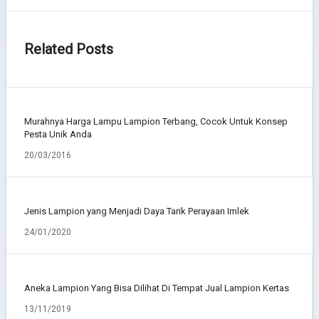
Related Posts
Murahnya Harga Lampu Lampion Terbang, Cocok Untuk Konsep
Pesta Unik Anda
20/03/2016
Jenis Lampion yang Menjadi Daya Tarik Perayaan Imlek
24/01/2020
Aneka Lampion Yang Bisa Dilihat Di Tempat Jual Lampion Kertas
13/11/2019