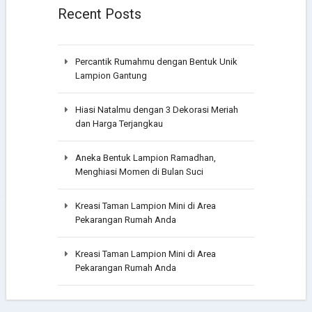
Recent Posts
Percantik Rumahmu dengan Bentuk Unik
Lampion Gantung
Hiasi Natalmu dengan 3 Dekorasi Meriah
dan Harga Terjangkau
Aneka Bentuk Lampion Ramadhan,
Menghiasi Momen di Bulan Suci
Kreasi Taman Lampion Mini di Area
Pekarangan Rumah Anda
Kreasi Taman Lampion Mini di Area
Pekarangan Rumah Anda