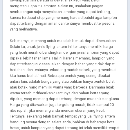
diwaspadai jika berada di dekat anak kecil yang belum
mengetahui apa itu lampion. Selain itu, usahakan jangan
sembarangan saja menyalakan lampion yang dapat terbang,
karena terdapat step yang memang harus dipatuhi agar lampion
dapat terbang dengan aman dan tentunya membuat terpesona
yang melihatnya.
Sebenarnya, memang untuk masalah bentuk dapat disesuaikan.
Selain itu, untuk jenis flying lantern ini, tentunya memiliki harga
yang lebih murah dibandingkan dengan jenis lampion yang dapat
dipakai lebih tahan lama. Hal ini karena memang, lampion yang
dapat terbang ini desesuaikan dengan bahan yang tidak dapat
bertahan, dan tentunya terkadang mudah sobek, yang membuat
kita harus berhati-hati. Beberapa bentuk yang sering dipakai
antara lain, adalah bunga yang atau bahkan hanya bentuk bulat
atau kotak, yang memiliki warna yang berbeda. Darimana letak
warna tersebut dihasilkan? Tentunya dari bahan kertas yang
dipakai, yang memang dapat terbang dengan mudah ke angkasa.
Harga yang ditawarkan juga tergolong murah, tidak sampai 20
ribu rupiah, jika memang anda mencari ukuran yang kecil.
Tentunya, sekarang telah banyak tempat yang jual flying lantern
bandung sesuai dengan selera anda, bahkan di beberapa kota
besar, untuk lampion yang dapat terbang ini telah memiliki tempat