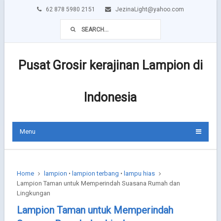
62 878 5980 2151
JezinaLight@yahoo.com
Pusat Grosir kerajinan Lampion di
Indonesia
Menu
Home
lampion
lampion terbang
lampu hias
•
•
Lampion Taman untuk Memperindah Suasana Rumah dan
Lingkungan
Lampion Taman untuk Memperindah