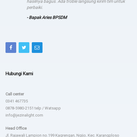
hasilnya bagus. Ada troble langsung kirim tim untuk
perbaiki.
- Bapak Aries BPSDM
Hubungi Kami
Call center
0341 467735
0878-5980-2151 telp / Watsapp
info@jezinalight.com
Head Office
Jl. Rajawali Lampion no.199 Kagrengan, Ngijo, Kec. Karangploso