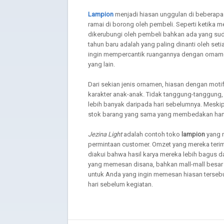
Lampion
menjadi hiasan unggulan di beberapa p
ramai di borong oleh pembeli. Seperti ketika m
dikerubungi oleh pembeli bahkan ada yang su
tahun baru adalah yang paling dinanti oleh seti
ingin mempercantik ruangannya dengan ornamen 
yang lain.
Dari sekian jenis ornamen, hiasan dengan moti
karakter anak-anak. Tidak tanggung-tanggun
lebih banyak daripada hari sebelumnya. Mesk
stok barang yang sama yang membedakan hany
Jezina Light
adalah contoh toko
lampion
yang 
permintaan customer. Omzet yang mereka terim
diakui bahwa hasil karya mereka lebih bagus d
yang memesan disana, bahkan mall-mall besar 
untuk Anda yang ingin memesan hiasan terseb
hari sebelum kegiatan.