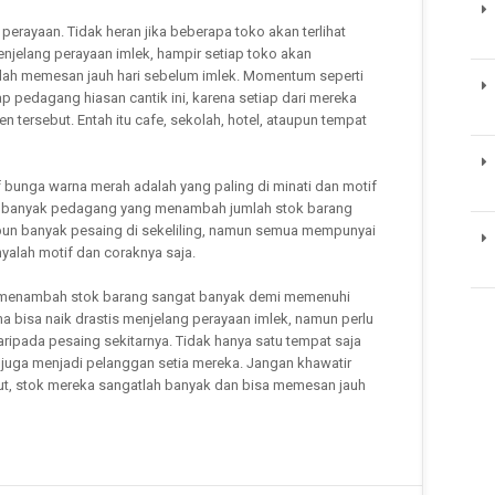
erayaan. Tidak heran jika beberapa toko akan terlihat
enjelang perayaan imlek, hampir setiap toko akan
dah memesan jauh hari sebelum imlek. Momentum seperti
ap pedagang hiasan cantik ini, karena setiap dari mereka
tersebut. Entah itu cafe, sekolah, hotel, ataupun tempat
f bunga warna merah adalah yang paling di minati dan motif
g, banyak pedagang yang menambah jumlah stok barang
ipun banyak pesaing di sekeliling, namun semua mempunyai
alah motif dan coraknya saja.
menambah stok barang sangat banyak demi memenuhi
a bisa naik drastis menjelang perayaan imlek, namun perlu
aripada pesaing sekitarnya. Tidak hanya satu tempat saja
juga menjadi pelanggan setia mereka. Jangan khawatir
ut, stok mereka sangatlah banyak dan bisa memesan jauh