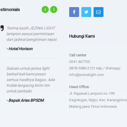
stimonials
Terima kasih JEZINA LIGHT
agadsga weg aerg rag
lampion sesuai permintaan
Hubungi Kami
- dsgfad
dan jadwal pengiriman tepat.
- Hotel Horison
Call center
0341 467735
Sukses untuk jezina light
0878-5980-2151 telp / Watsapp
berkali kali kami pesan
info@jezinalight.com
semua hasilnya bagus. Ada
troble langsung kirim tim
Head Office
untuk perbaiki.
Jl. Rajawali Lampion no.199
Kagrengan, Ngijo, Kec. Karangplos
- Bapak Aries BPSDM
Malang jawa Timur Indonesia