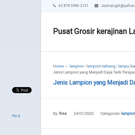
62 878 5980 2151
JezinaLight@yahoo
Pusat Grosir kerajinan L
Home
lampion
lampion terbang
lampu hi
•
•
Jenis Lampion yang Menjadi Daya Tarik Peraya
Jenis Lampion yang Menjadi Da
By:
24/01/2020
Categories:
lampio
Risa
Pin It