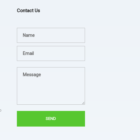
Contact Us
Terima kasih JEZINA LIGHT
agadsga weg aerg rag
lampion sesuai permintaan
- dsgfad
dan jadwal pengiriman tepat.
- Hotel Horison
Sukses untuk jezina light
berkali kali kami pesan
semua hasilnya bagus. Ada
troble langsung kirim tim
untuk perbaiki.
o
- Bapak Aries BPSDM