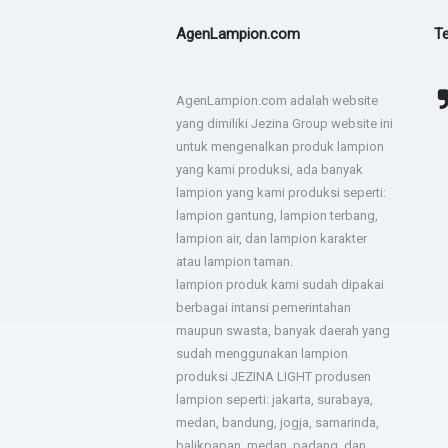
AgenLampion.com
Te
Terima kasih JEZINA LIGHT
agadsga weg aerg rag
AgenLampion.com adalah website
lampion sesuai permintaan
yang dimiliki Jezina Group website ini
- dsgfad
dan jadwal pengiriman tepat.
untuk mengenalkan produk lampion
yang kami produksi, ada banyak
- Hotel Horison
lampion yang kami produksi seperti:
lampion gantung, lampion terbang,
lampion air, dan lampion karakter
Sukses untuk jezina light
berkali kali kami pesan
atau lampion taman.
semua hasilnya bagus. Ada
lampion produk kami sudah dipakai
troble langsung kirim tim
berbagai intansi pemerintahan
untuk perbaiki.
maupun swasta, banyak daerah yang
- Bapak Aries BPSDM
sudah menggunakan lampion
produksi JEZINA LIGHT produsen
lampion seperti: jakarta, surabaya,
medan, bandung, jogja, samarinda,
balikpapan, medan, padang, dan