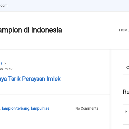
.com
ampion di Indonesia
HOM
as
an Imlek
ya Tarik Perayaan Imlek
Re
n
,
lampion terbang
,
lampu hias
No Comments