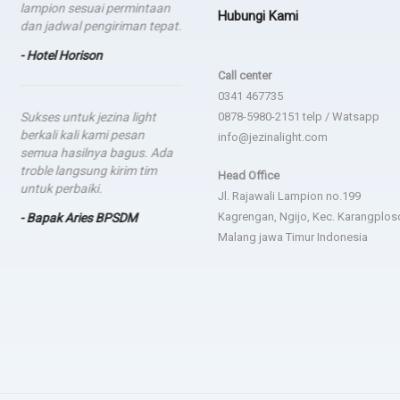
lampion sesuai permintaan
Hubungi Kami
- dsgfad
dan jadwal pengiriman tepat.
- Hotel Horison
Call center
0341 467735
Sukses untuk jezina light
0878-5980-2151 telp / Watsapp
berkali kali kami pesan
info@jezinalight.com
semua hasilnya bagus. Ada
troble langsung kirim tim
Head Office
untuk perbaiki.
Jl. Rajawali Lampion no.199
Kagrengan, Ngijo, Kec. Karangplos
- Bapak Aries BPSDM
Malang jawa Timur Indonesia