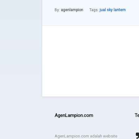
By:
agenlampion
Tags:
jual sky lantern
AgenLampion.com
Te
Terima kasih JEZINA LIGHT
agadsga weg aerg rag
AgenLampion.com adalah website