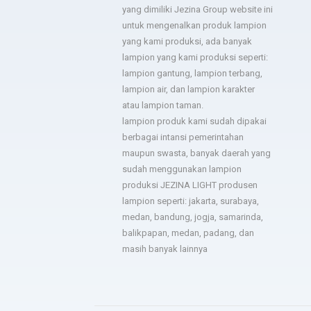
lampion sesuai permintaan
yang dimiliki Jezina Group website ini
- dsgfad
dan jadwal pengiriman tepat.
untuk mengenalkan produk lampion
yang kami produksi, ada banyak
- Hotel Horison
lampion yang kami produksi seperti:
lampion gantung, lampion terbang,
lampion air, dan lampion karakter
Sukses untuk jezina light
berkali kali kami pesan
atau lampion taman.
semua hasilnya bagus. Ada
lampion produk kami sudah dipakai
troble langsung kirim tim
berbagai intansi pemerintahan
untuk perbaiki.
maupun swasta, banyak daerah yang
- Bapak Aries BPSDM
sudah menggunakan lampion
produksi JEZINA LIGHT produsen
lampion seperti: jakarta, surabaya,
medan, bandung, jogja, samarinda,
balikpapan, medan, padang, dan
masih banyak lainnya