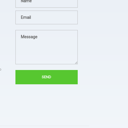
lampion sesuai permintaan
- dsgfad
dan jadwal pengiriman tepat.
- Hotel Horison
Sukses untuk jezina light
berkali kali kami pesan
semua hasilnya bagus. Ada
troble langsung kirim tim
untuk perbaiki.
o
- Bapak Aries BPSDM