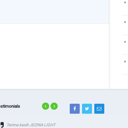
stimonials
Terima kasih JEZINA LIGHT
agadsga weg aerg rag