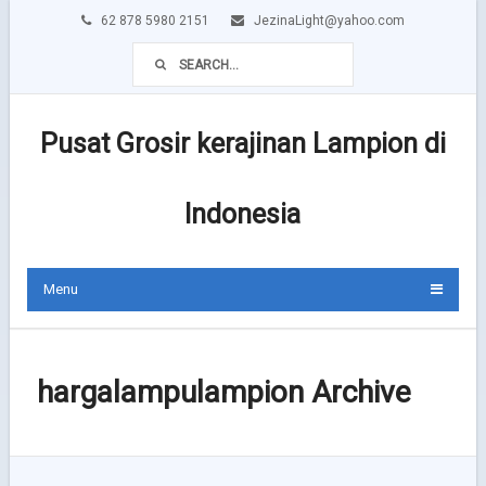
62 878 5980 2151
JezinaLight@yahoo.com
Pusat Grosir kerajinan Lampion di
Indonesia
Menu
hargalampulampion Archive