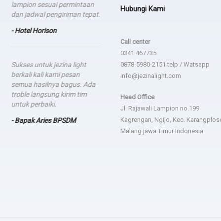
lampion sesuai permintaan
Hubungi Kami
- dsgfad
dan jadwal pengiriman tepat.
- Hotel Horison
Call center
0341 467735
Sukses untuk jezina light
0878-5980-2151 telp / Watsapp
berkali kali kami pesan
info@jezinalight.com
semua hasilnya bagus. Ada
troble langsung kirim tim
Head Office
untuk perbaiki.
Jl. Rajawali Lampion no.199
Kagrengan, Ngijo, Kec. Karangplos
- Bapak Aries BPSDM
Malang jawa Timur Indonesia