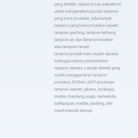
lampion sesuai permintaan
yang dimiliki Jezina Group website ini
- dsgfad
dan jadwal pengiriman tepat.
untuk mengenalkan produk lampion
yang kami produksi, ada banyak
- Hotel Horison
lampion yang kami produksi seperti:
lampion gantung, lampion terbang,
lampion air, dan lampion karakter
Sukses untuk jezina light
berkali kali kami pesan
atau lampion taman.
semua hasilnya bagus. Ada
lampion produk kami sudah dipakai
troble langsung kirim tim
berbagai intansi pemerintahan
untuk perbaiki.
maupun swasta, banyak daerah yang
- Bapak Aries BPSDM
sudah menggunakan lampion
produksi JEZINA LIGHT produsen
lampion seperti: jakarta, surabaya,
medan, bandung, jogja, samarinda,
balikpapan, medan, padang, dan
masih banyak lainnya