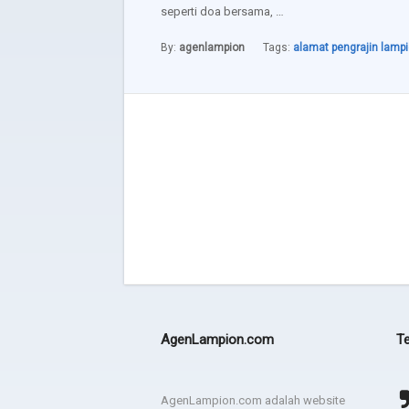
seperti doa bersama, …
By:
agenlampion
Tags:
alamat pengrajin lamp
AgenLampion.com
Te
Terima kasih JEZINA LIGHT
agadsga weg aerg rag
AgenLampion.com adalah website