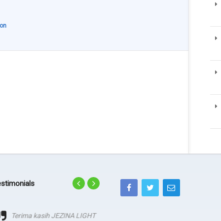
ion
stimonials
Terima kasih JEZINA LIGHT
agadsga weg aerg rag