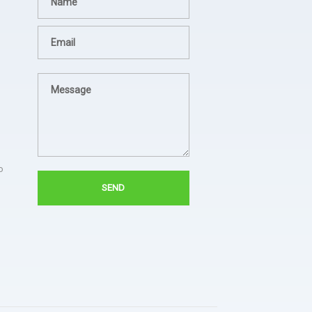
lampion sesuai permintaan
- dsgfad
dan jadwal pengiriman tepat.
- Hotel Horison
Sukses untuk jezina light
berkali kali kami pesan
semua hasilnya bagus. Ada
troble langsung kirim tim
untuk perbaiki.
o
- Bapak Aries BPSDM