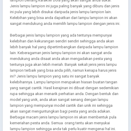
lampion benang karakter bola yang akan sangat anda sukai.
Jenis lampu lampion ini juga paling banyak yang diburu dan jenis
ini pula yang lebih disukai daripada jenis lampu lampion lain.
Kelebihan yang bisa anda dapatkan dari lampu lampion ini akan
sangat mendukung anda memilih lampu lampion dengan jenis ini.
Berbagai jenis lampu lampion yang ada tentunya mempunyai
kelebihan dan kekurangan sendiri sendiri sehingga anda akan
lebih banyak hal yang dipertimbangkan daripada lampu lampion
lain. Keberagaman jenis lampu lampion ini akan sangat anda
mendukung anda disaat anda akan mengadakan pesta yang
tentunya juga akan lebih meriah. Banyak sekali jenis jenis lampu
lampion terbaik yang bisa anda pilih, namun kenapa harus jenis
ini? Jenis lampu lampion yang satu ini sangat banyak
kelebihannya. Lampu lampion merupakan hiasan buatan tangan
yang sangat cantik. Hasil kerajinan ini dibuat dengan sedemikian
rupa sehingga akan menarik perhatian anda. Dengan bentuk dan
model yang unik, anda akan sangat senang dengan lampu
lampion yang mempunyai model cantik dan unik ini sehingga
akan sangat menguntungkan bagi pesta yang anda adakan.
Berbagai macam jenis lampu lampion ini akan membentuk pula
kemeriahan pesta anda. Semua orang tentu akan menyukai
lampu lampion sehingga anda tak perlu kuatir mengenai hal ini.