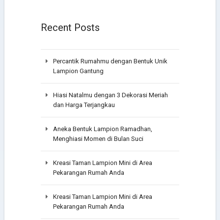
Recent Posts
Percantik Rumahmu dengan Bentuk Unik
Lampion Gantung
Hiasi Natalmu dengan 3 Dekorasi Meriah
dan Harga Terjangkau
Aneka Bentuk Lampion Ramadhan,
Menghiasi Momen di Bulan Suci
Kreasi Taman Lampion Mini di Area
Pekarangan Rumah Anda
Kreasi Taman Lampion Mini di Area
Pekarangan Rumah Anda