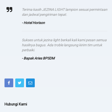
Terima kasih JEZINA LIGHT lampion sesuai permintaan
dan jadwal pengiriman tepat.
- Hotel Horison
Sukses untuk jezina light berkali kali kami pesan semua
hasilnya bagus. Ada troble langsung kirim tim untuk
perbaiki.
- Bapak Aries BPSDM
Hubungi Kami