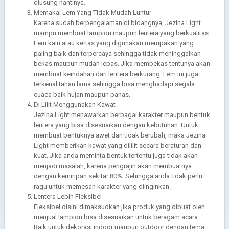
diusung nantinya.
Memakai Lem Yang Tidak Mudah Luntur
Karena sudah berpengalaman di bidangnya, Jezina Light
mampu membuat lampion maupun lentera yang berkualitas.
Lem kain atau kertas yang digunakan merupakan yang
paling baik dan terpercaya sehingga tidak meninggalkan
bekas maupun mudah lepas. Jika membekas tentunya akan
membuat keindahan dari lentera berkurang. Lem ini juga
terkenal tahan lama sehingga bisa menghadapi segala
cuaca baik hujan maupun panas.
Di Lilit Menggunakan Kawat
Jezina Light menawarkan berbagai karakter maupun bentuk
lentera yang bisa disesuaikan dengan kebutuhan. Untuk
membuat bentuknya awet dan tidak berubah, maka Jezina
Light memberikan kawat yang dililit secara beraturan dan
kuat. Jika anda meminta bentuk tertentu juga tidak akan
menjadi masalah, karena pengrajin akan membuatnya
dengan kemiripan sekitar 80%. Sehingga anda tidak perlu
ragu untuk memesan karakter yang diinginkan.
Lentera Lebih Fleksibel
Fleksibel disini dimaksudkan jika produk yang dibuat oleh
menjual lampion bisa disesuaikan untuk beragam acara.
Baik untuk dekorasi indoor maupun outdoor dengan tema