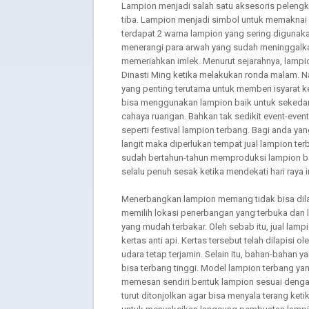
Lampion menjadi salah satu aksesoris pelengka
tiba. Lampion menjadi simbol untuk memaknai 
terdapat 2 warna lampion yang sering digunaka
menerangi para arwah yang sudah meninggalk
memeriahkan imlek. Menurut sejarahnya, lampi
Dinasti Ming ketika melakukan ronda malam. Na
yang penting terutama untuk memberi isyarat ket
bisa menggunakan lampion baik untuk sekedar
cahaya ruangan. Bahkan tak sedikit event-ev
seperti festival lampion terbang. Bagi anda y
langit maka diperlukan tempat jual lampion ter
sudah bertahun-tahun memproduksi lampion bai
selalu penuh sesak ketika mendekati hari raya 
Menerbangkan lampion memang tidak bisa dil
memilih lokasi penerbangan yang terbuka dan
yang mudah terbakar. Oleh sebab itu, jual lam
kertas anti api. Kertas tersebut telah dilapisi 
udara tetap terjamin. Selain itu, bahan-bahan 
bisa terbang tinggi. Model lampion terbang y
memesan sendiri bentuk lampion sesuai dengan
turut ditonjolkan agar bisa menyala terang ketik