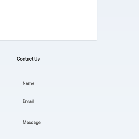
Contact Us
Terima kasih JEZINA LIGHT
agadsga weg aerg rag
lampion sesuai permintaan
- dsgfad
dan jadwal pengiriman tepat.
- Hotel Horison
Sukses untuk jezina light
berkali kali kami pesan
semua hasilnya bagus. Ada