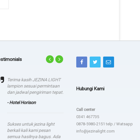
stimonials
Terima kasih JEZINA LIGHT
agadsga weg aerg rag
lampion sesuai permintaan
Hubungi Kami
- dsgfad
dan jadwal pengiriman tepat.
- Hotel Horison
Call center
0341 467735
Sukses untuk jezina light
0878-5980-2151 telp / Watsapp
berkali kali kami pesan
info@jezinalight.com
semua hasilnya bagus. Ada