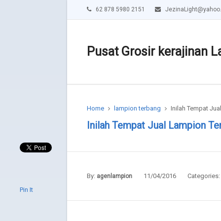
62 878 5980 2151
JezinaLight@yahoo
Pusat Grosir kerajinan L
Home
lampion terbang
Inilah Tempat Jua
Inilah Tempat Jual Lampion Te
By:
11/04/2016
Categories
agenlampion
Pin It