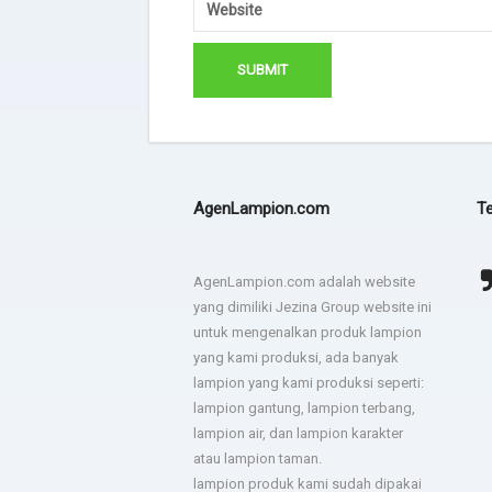
AgenLampion.com
Te
Terima kasih JEZINA LIGHT
agadsga weg aerg rag
AgenLampion.com adalah website
lampion sesuai permintaan
yang dimiliki Jezina Group website ini
- dsgfad
dan jadwal pengiriman tepat.
untuk mengenalkan produk lampion
yang kami produksi, ada banyak
- Hotel Horison
lampion yang kami produksi seperti:
lampion gantung, lampion terbang,
lampion air, dan lampion karakter
Sukses untuk jezina light
berkali kali kami pesan
atau lampion taman.
semua hasilnya bagus. Ada
lampion produk kami sudah dipakai