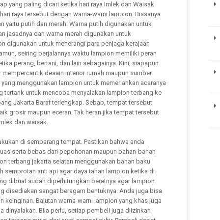
p yang paling dicari ketika hari raya Imlek dan Waisak
hari raya tersebut dengan warna-warni lampion. Biasanya
n yaitu putih dan merah. Warna putih digunakan untuk
an jasadnya dan warna merah digunakan untuk
on digunakan untuk menerangi para penjaga kerajaan
mun, seiring berjalannya waktu lampion memiliki peran
ika perang, bertani, dan lain sebagainya. Kini, siapapun
 mempercantik desain interior rumah maupun sumber
ent yang menggunakan lampion untuk memeriahkan acaranya
ang tertarik untuk mencoba menyalakan lampion terbang ke
bang Jakarta Barat terlengkap. Sebab, tempat tersebut
k grosir maupun eceran. Tak heran jika tempat tersebut
imlek dan waisak.
akukan di sembarang tempat. Pastikan bahwa anda
 luas serta bebas dari pepohonan maupun bahan-bahan
pion terbang jakarta selatan menggunakan bahan baku
oleh semprotan anti api agar daya tahan lampion ketika di
yang dibuat sudah diperhitungkan beratnya agar lampion
ang disediakan sangat beragam bentuknya. Anda juga bisa
 keinginan. Balutan warna-warni lampion yang khas juga
a dinyalakan. Bila perlu, setiap pembeli juga diizinkan