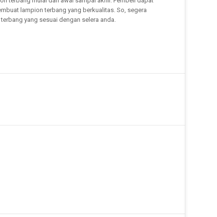
 terbang mulai dari awal sampai akhir. Pembeli dapat
embuat lampion terbang yang berkualitas. So, segera
n terbang yang sesuai dengan selera anda.