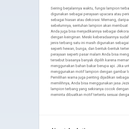
Seiring berjalannya waktu, fungsi lampion ter
digunakan sebagai perayaan upacara atau per
sebagai hiasan atau dekorasi. Memang, darip
sebelumnya, sentuhan lampion akan membuat r
Anda juga bisa menjadikannya sebagai dekorasi
dengan keinginan. Meski keberadaannya sudah
jenis terbang satu ini masih digunakan sebagai
seperti hewan, bunga, dan bentuk-bentuk terte
perayaan seperti pasar malam Anda bisa me
tersebut biasanya banyak dipilih karena mema
menggunakan bahan bakar berupa api. Jika unt
menggunakan motif lampion dengan gambar log
Pemilihan warna juga penting dijadikan sebag
memilihnya, Anda bisa menggunakan jasa Jezin
lampion terbang yang sekiranya cocok dengan a
meminta dibuatkan motif tertentu sesuai deng