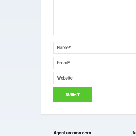
AgenLampion.com
Te