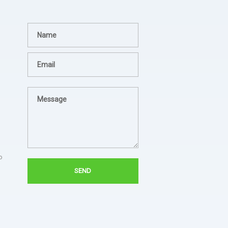
Terima kasih JEZINA LIGHT
agadsga weg aerg rag
lampion sesuai permintaan
- dsgfad
dan jadwal pengiriman tepat.
- Hotel Horison
Sukses untuk jezina light
berkali kali kami pesan
semua hasilnya bagus. Ada
troble langsung kirim tim
untuk perbaiki.
o
- Bapak Aries BPSDM