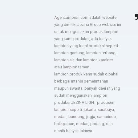
Terima kasih JEZINA LIGHT
agadsga weg aerg rag
AgenLampion.com adalah website
lampion sesuai permintaan
yang dimiliki Jezina Group website ini
- dsgfad
dan jadwal pengiriman tepat.
untuk mengenalkan produk lampion
yang kami produksi, ada banyak
- Hotel Horison
lampion yang kami produksi seperti:
lampion gantung, lampion terbang,
lampion air, dan lampion karakter
Sukses untuk jezina light
berkali kali kami pesan
atau lampion taman.
semua hasilnya bagus. Ada
lampion produk kami sudah dipakai
troble langsung kirim tim
berbagai intansi pemerintahan
untuk perbaiki.
maupun swasta, banyak daerah yang
- Bapak Aries BPSDM
sudah menggunakan lampion
produksi JEZINA LIGHT produsen
lampion seperti: jakarta, surabaya,
medan, bandung, jogja, samarinda,
balikpapan, medan, padang, dan
masih banyak lainnya