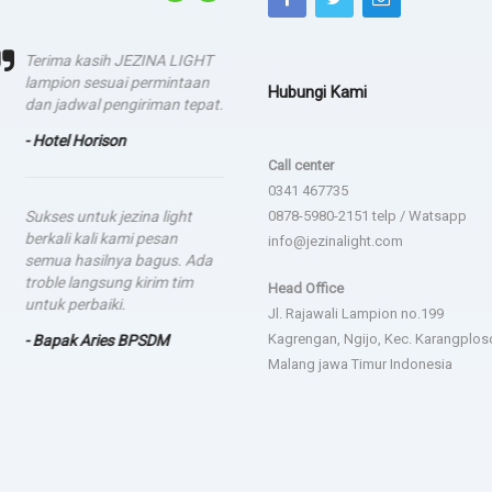
Terima kasih JEZINA LIGHT
agadsga weg aerg rag
lampion sesuai permintaan
Hubungi Kami
- dsgfad
dan jadwal pengiriman tepat.
- Hotel Horison
Call center
0341 467735
Sukses untuk jezina light
0878-5980-2151 telp / Watsapp
berkali kali kami pesan
info@jezinalight.com
semua hasilnya bagus. Ada
troble langsung kirim tim
Head Office
untuk perbaiki.
Jl. Rajawali Lampion no.199
Kagrengan, Ngijo, Kec. Karangplos
- Bapak Aries BPSDM
Malang jawa Timur Indonesia