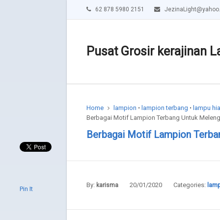
62 878 5980 2151
JezinaLight@yahoo
Pusat Grosir kerajinan L
Home
lampion
lampion terbang
lampu hi
•
•
Berbagai Motif Lampion Terbang Untuk Meleng
Berbagai Motif Lampion Terba
By:
20/01/2020
Categories:
lam
karisma
Pin It