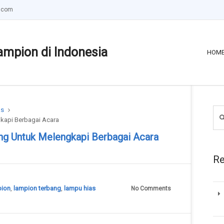
.com
ampion di Indonesia
HOM
as
kapi Berbagai Acara
ng Untuk Melengkapi Berbagai Acara
Re
pion
,
lampion terbang
,
lampu hias
No Comments